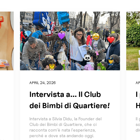
APRIL 24, 2026
AP
Intervista a... Il Club
I
dei Bimbi di Quartiere!
H
Intervista a Silvia Didu, la Founder del
Il
Club dei Bimbi di Quartiere, che ci
sc
racconta com'è nata l'esperienza,
di
perché e dove sta andando oggi.