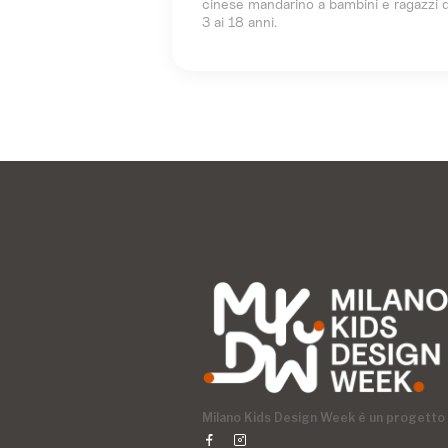
cinese mandarino a bambini e ragazzi d
3 ai 18 anni.
Milano Kids Design Week è un progetto d